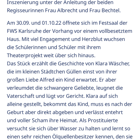
Inszenierung unter der Anleitung der beiden
Regisseurinnen Frau Albrecht und Frau Bechtel.
R
Am 30.09. und 01.10.22 öffnete sich im Festsaal der
FWS Karlsruhe der Vorhang vor einem vollbesetztem
ALT
IE
Haus. Mit viel Engagement und Herzblut wuchsen
T
die Schülerinnen und Schüler mit ihrem
Theaterprojekt weit über sich hinaus.
Das Stück erzählt die Geschichte von Klara Wäscher,
s
die im kleinen Städtchen Güllen einst von ihrer
großen Liebe Alfred ein Kind erwartet. Er aber
verleumdet die schwangere Geliebte, leugnet die
Vaterschaft und lügt vor Gericht. Klara auf sich
alleine gestellt, bekommt das Kind, muss es nach der
Geburt aber direkt abgeben und verlässt entehrt
und voller Scham ihre Heimat. Als Prostituierte
versucht sie sich über Wasser zu halten und lernt so
einen sehr reichen Ölquellenbesitzer kennen, den sie