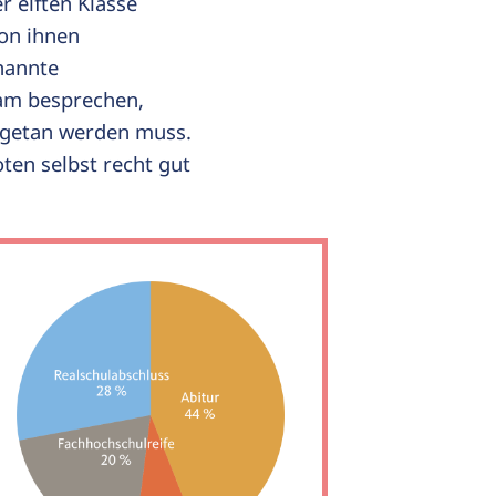
r elften Klasse
von ihnen
nannte
sam besprechen,
 getan werden muss.
ten selbst recht gut