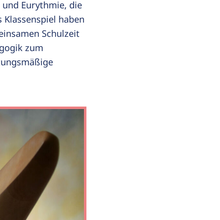
k und Eurythmie, die
s Klassenspiel haben
einsamen Schulzeit
agogik zum
rtungsmäßige