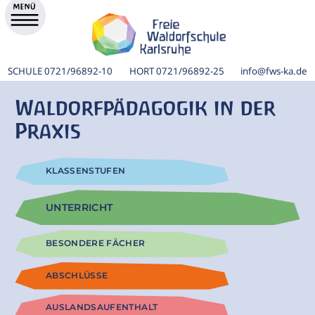
SCHULE
0721/96892-10
HORT
0721/96892-25
info@fws-ka.de
Waldorfpädagogik in der
Praxis
KLASSENSTUFEN
UNTERRICHT
BESONDERE FÄCHER
ik
ABSCHLÜSSE
AUSLANDSAUFENTHALT