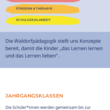
FÖRDERN & THERAPIE
R
SCHULSOZIALARBEIT
ALT
IE
T
Die Waldorfpädagogik stellt uns Konzepte
bereit, damit die Kinder „das Lernen lernen
s
und das Lernen lieben“ .
JAHRGANGSKLASSEN
Die Schüler*innen werden gemeinsam bis zur