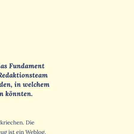
 das Fundament
 Redaktionsteam
inden, in welchem
en könnten.
kriechen. Die
ug ist ein Weblog.