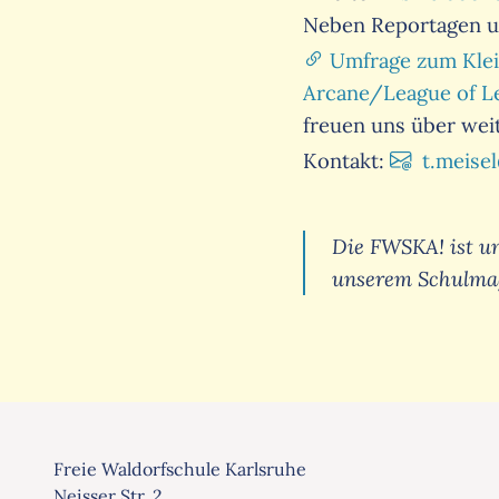
Neben Reportagen un
Umfrage zum Klei
Arcane/League of L
freuen uns über wei
Kontakt:
t.
meise
Die FWSKA! ist un
unserem Schulmaga
Freie Waldorfschule Karlsruhe
Neisser Str. 2