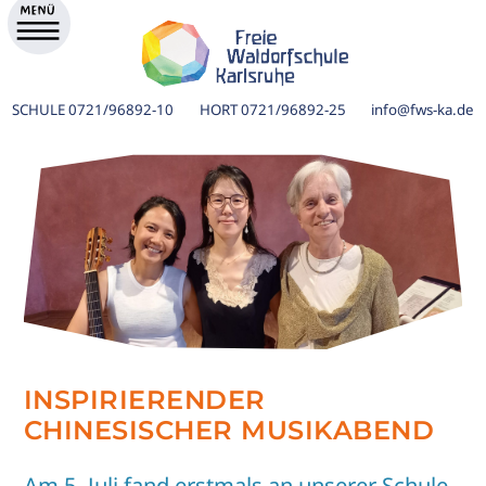
SCHULE
0721/96892-10
HORT
0721/96892-25
info@fws-ka.de
INSPIRIERENDER
ik
CHINESISCHER MUSIKABEND
Am 5. Juli fand erstmals an unserer Schule