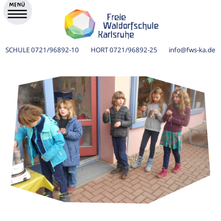
SCHULE
0721/96892-10
HORT
0721/96892-25
info@fws-ka.de
ik