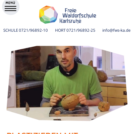
SCHULE
0721/96892-10
HORT
0721/96892-25
info@fws-ka.de
ik