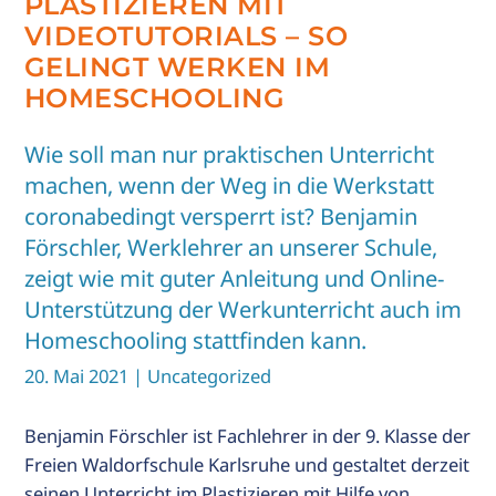
PLASTIZIEREN MIT
VIDEOTUTORIALS – SO
R
GELINGT WERKEN IM
HOMESCHOOLING
ALT
IE
Wie soll man nur praktischen Unterricht
T
machen, wenn der Weg in die Werkstatt
coronabedingt versperrt ist? Benjamin
s
Förschler, Werklehrer an unserer Schule,
zeigt wie mit guter Anleitung und Online-
Unterstützung der Werkunterricht auch im
Homeschooling stattfinden kann.
20. Mai 2021
| Uncategorized
Benjamin Förschler ist Fachlehrer in der 9. Klasse der
Freien Waldorfschule Karlsruhe und gestaltet derzeit
seinen Unterricht im Plastizieren mit Hilfe von