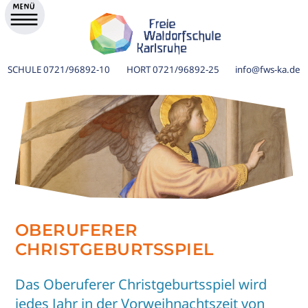
SCHULE
0721/96892-10
HORT
0721/96892-25
info@fws-ka.de
OBERUFERER
CHRISTGEBURTSSPIEL
ik
Das Oberuferer Christgeburtsspiel wird
jedes Jahr in der Vorweihnachtszeit von