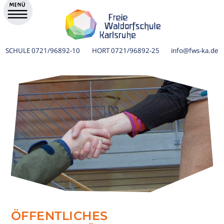
SCHULE
0721/96892-10
HORT
0721/96892-25
info@fws-ka.de
ik
ÖFFENTLICHES