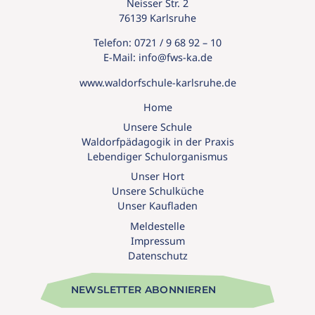
Neisser Str. 2
76139 Karlsruhe
R
Telefon:
0721 / 9 68 92 – 10
E-Mail:
info@
fws-ka.
de
ALT
www.waldorfschule-karlsruhe.de
IE
T
Home
Unsere Schule
Waldorfpädagogik in der Praxis
s
Lebendiger Schulorganismus
Unser Hort
Unsere Schulküche
Unser Kaufladen
Meldestelle
Impressum
Datenschutz
NEWSLETTER ABONNIEREN