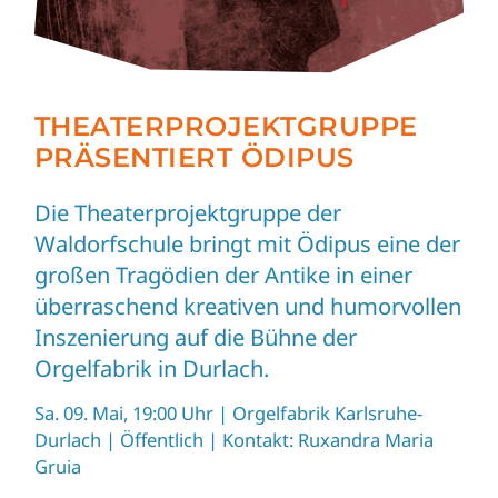
R
ALT
THEATERPROJEKTGRUPPE
IE
PRÄSENTIERT ÖDIPUS
T
Die Theaterprojektgruppe der
s
Waldorfschule bringt mit Ödipus eine der
großen Tragödien der Antike in einer
überraschend kreativen und humorvollen
Inszenierung auf die Bühne der
Orgelfabrik in Durlach.
Sa. 09. Mai, 19:00 Uhr
| Orgelfabrik Karlsruhe-
Durlach | Öffentlich | Kontakt:
Ruxandra Maria
Gruia