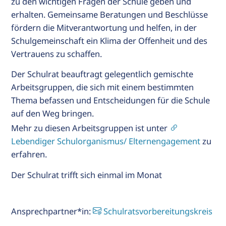
zu den wichtigen Fragen der Schule geben und
erhalten. Gemeinsame Beratungen und Beschlüsse
R
fördern die Mitverantwortung und helfen, in der
Schulgemeinschaft ein Klima der Offenheit und des
ALT
Vertrauens zu schaffen.
IE
T
Der Schulrat beauftragt gelegentlich gemischte
Arbeitsgruppen, die sich mit einem bestimmten
Thema befassen und Entscheidungen für die Schule
s
auf den Weg bringen.
Mehr zu diesen Arbeitsgruppen ist unter
Lebendiger Schulorganismus/ Elternengagement
zu
erfahren.
Der Schulrat trifft sich einmal im Monat
Ansprechpartner*in:
Schulratsvorbereitungskreis