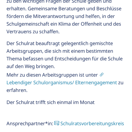
zu den wichtigen Fragen der Schule geben und
erhalten. Gemeinsame Beratungen und Beschlüsse
R
fördern die Mitverantwortung und helfen, in der
Schulgemeinschaft ein Klima der Offenheit und des
ALT
Vertrauens zu schaffen.
IE
T
Der Schulrat beauftragt gelegentlich gemischte
Arbeitsgruppen, die sich mit einem bestimmten
Thema befassen und Entscheidungen für die Schule
s
auf den Weg bringen.
Mehr zu diesen Arbeitsgruppen ist unter
Lebendiger Schulorganismus/ Elternengagement
zu
erfahren.
Der Schulrat trifft sich einmal im Monat
Ansprechpartner*in:
Schulratsvorbereitungskreis