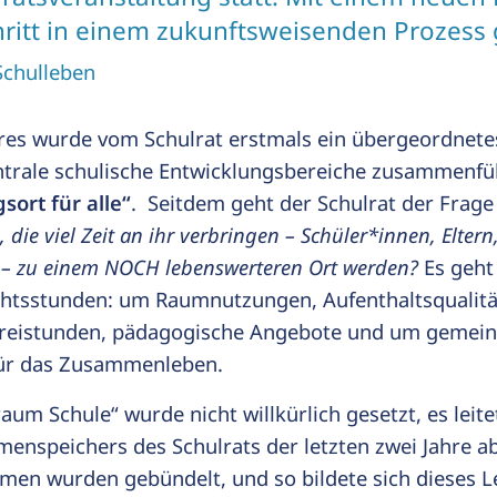
hritt in einem zukunftsweisenden Prozess 
Schulleben
res wurde vom Schulrat erstmals ein übergeordnet
ntrale schulische Entwicklungsbereiche zusammenfü
gsort für alle“
. Seitdem geht der Schulrat der Frage
, die viel Zeit an ihr verbringen – Schüler*innen, Elter
 – zu einem NOCH lebenswerteren Ort werden?
Es geht
ichtsstunden: um Raumnutzungen, Aufenthaltsqualitä
Freistunden, pädagogische Angebote und um gemeins
für das Zusammenleben.
m Schule“ wurde nicht willkürlich gesetzt, es leite
menspeichers des Schulrats der letzten zwei Jahre a
en wurden gebündelt, und so bildete sich dieses Le