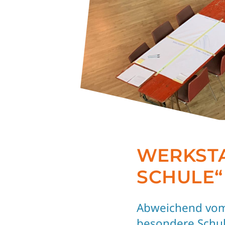
WERKST
SCHULE“
Abweichend vom
besondere Schul