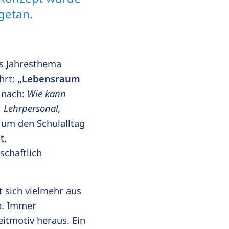
getan.
es Jahresthema
hrt:
„Lebensraum
 nach:
Wie kann
n, Lehrpersonal,
 um den Schulalltag
t,
chaftlich
t sich vielmehr aus
b. Immer
itmotiv heraus. Ein