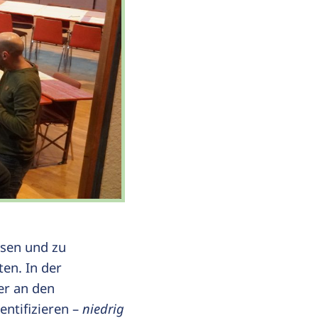
assen und zu
en. In der
er an den
entifizieren –
niedrig