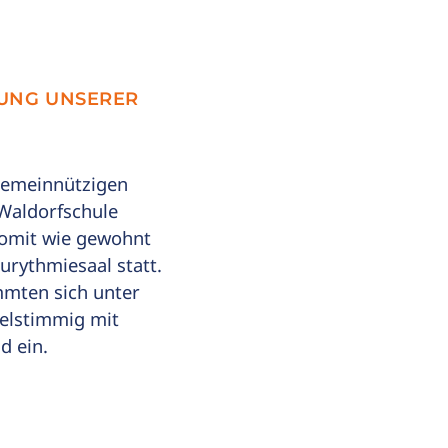
UNG UNSERER
Gemeinnützigen
Waldorfschule
somit wie gewohnt
urythmiesaal statt.
mmten sich unter
ielstimmig mit
d ein.